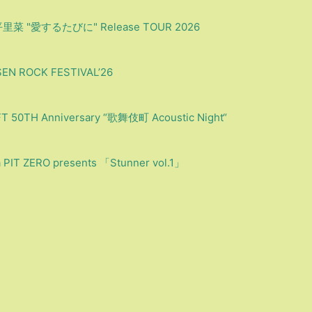
"愛するたびに" Release TOUR 2026
ROCK FESTIVAL’26
TH Anniversary “歌舞伎町 Acoustic Night“
T ZERO presents 「Stunner vol.1」