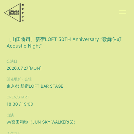
HOME
INFORMATION
［山田将司］新宿LOFT 50TH Anniversary “歌舞伎町
Acoustic Night“
SCHEDULE
PROFILE
公演日
VIDEO
DISCOGRAPHY
2026.07.27
[MON]
開催場所・会場
BLOG
MOVIE
東京都
新宿LOFT BAR STAGE
RADIO
PHOTO
OPEN/START
18:30 / 19:00
出演
w/宮田和弥（JUN SKY WALKER(S)）
チケット