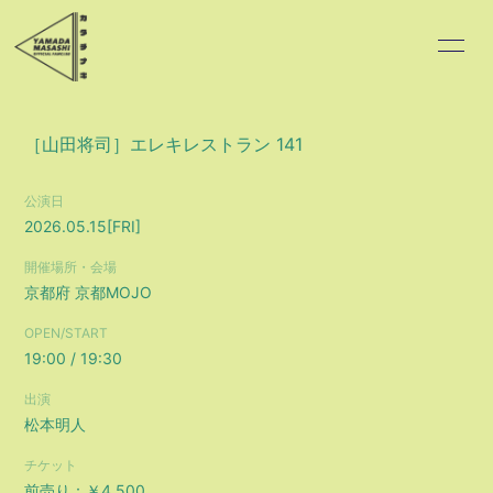
HOME
INFORMATION
［山田将司］エレキレストラン 141
SCHEDULE
PROFILE
公演日
2026.05.15
[FRI]
VIDEO
DISCOGRAPHY
開催場所・会場
京都府
京都MOJO
BLOG
MOVIE
OPEN/START
RADIO
PHOTO
19:00 / 19:30
出演
松本明人
チケット
前売り：￥4,500